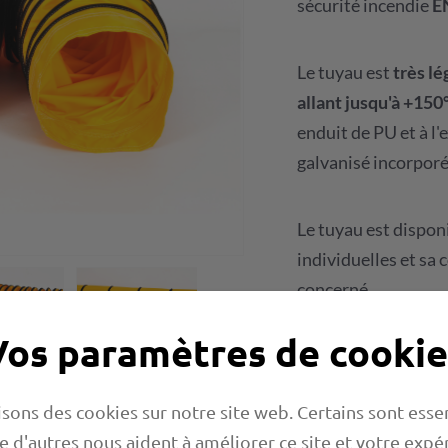
sécurité incendie
E
Le tuyau est
très lé
allant jusqu'à +150
enduit de PU et à l'
galvanisé incorporé
Le tuyau est dispon
individuelles et sa
concerné.
Vos paramètres de cookie
Demande de 
isons des cookies sur notre site web. Certains sont essen
Feuille de cal
e d'autres nous aident à améliorer ce site et votre expé