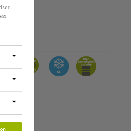
iser.
pas
es
ion