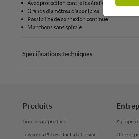
Avec protection contre les éraflures
Grands diamètres disponibles
Possibilité de connexion continue
Manchons sans spirale
Spécifications techniques
Produits
Entrep
Groupes de produits
A propos 
Tuyaux en PU résistant à l'abrasion
Offre et p