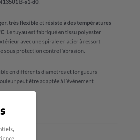
N13501 B-s1-d0
.
ger
,
très flexible
et
résiste à des températures
°C
. Le tuyau est fabriqué en tissu polyester
extérieur avec une spirale en acier à ressort
e sous protection contre l'abrasion.
ible en différents diamètres et longueurs
 couleur peut être adaptée à l'événement
s
renseignements
tiels,
cul
rience.