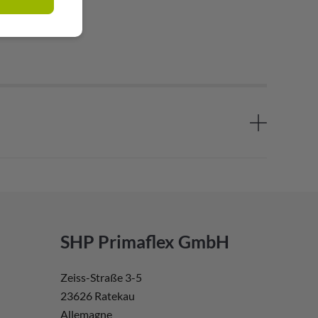
SHP Primaflex GmbH
Zeiss-Straße 3-5
23626 Ratekau
Allemagne