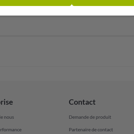
rise
Contact
de nous
Demande de produit
erformance
Partenaire de contact