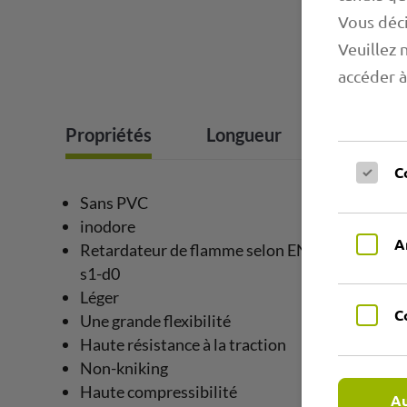
Vous déci
Veuillez 
accéder à
Propriétés
Longueur
Gammes d
C
Sans PVC
inodore
A
Retardateur de flamme selon EN13501 B-
s1-d0
Léger
C
Une grande flexibilité
Haute résistance à la traction
Non-kniking
Haute compressibilité
Au