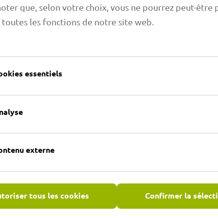
noter que, selon votre choix, vous ne pourrez peut-être 
 toutes les fonctions de notre site web.
ookies essentiels
mmandes
imaflex répond à vos
nalyse
ur et de montage, qui
aptées - des pièces
s systèmes complexes aux
ontenu externe
lus loin : il s'agit d'aller
urquoi nous avons déjà
oduction en série avec le
elles la climatisation
toriser tous les cookies
Confirmer la sélect