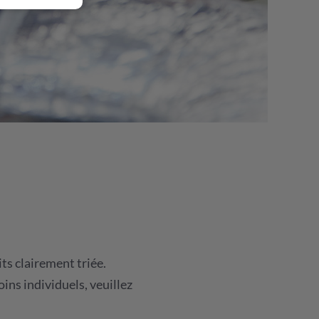
ts clairement triée.
ins individuels, veuillez