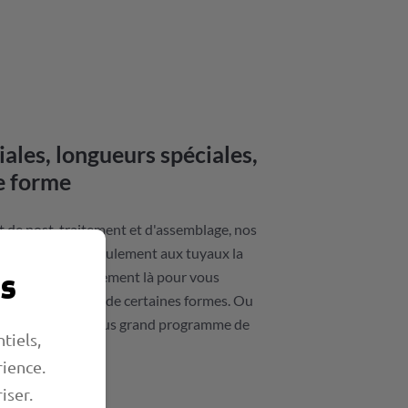
les, longueurs spéciales,
e forme
 de post-traitement et d'assemblage, nos
e donnent pas seulement aux tuyaux la
s
ez. Ils sont également là pour vous
cteurs spéciaux ou de certaines formes. Ou
les que même le plus grand programme de
tiels,
rience.
iser.