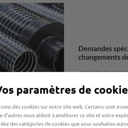
Demandes spécia
changements d
- Dans notre département
employés expérimentés n
Vos paramètres de cookie
longueur que vous souhait
lorsqu'il s'agit de conne
des solutions individuel
isons des cookies sur notre site web. Certains sont essen
livraison ne peut offrir.
e d'autres nous aident à améliorer ce site et votre expé
dez des catégories de cookies que vous souhaitez autor