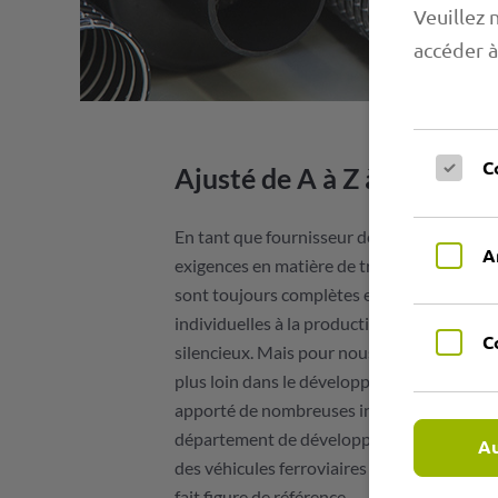
Veuillez 
accéder à
C
Ajusté de A à Z à vos co
En tant que fournisseur de qualité, SHP Pr
A
exigences en matière de traitement ultérie
sont toujours complètes et précisément ad
individuelles à la production en série, de
C
silencieux. Mais pour nous, le défi va encore p
plus loin dans le développement. C'est po
apporté de nombreuses innovations à la pr
département de développement, parmi lesqu
Au
des véhicules ferroviaires
fait figure de référence.