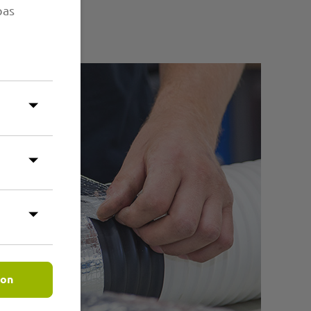
pas
ion