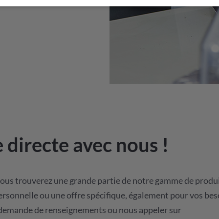
e directe avec nous !
 vous trouverez une grande partie de notre gamme de produi
rsonnelle ou une offre spécifique, également pour vos beso
e demande de renseignements ou nous appeler sur