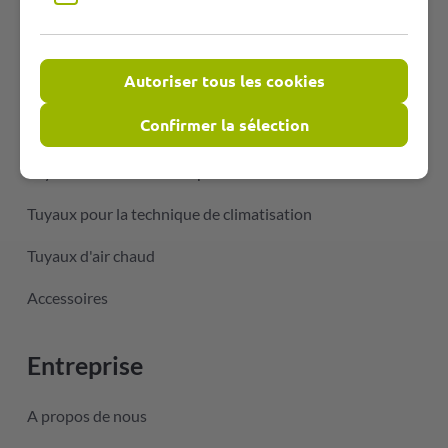
Groupes de produits
Autoriser tous les cookies
Tuyaux en PU résistant à l'abrasion
Confirmer la sélection
Tuyaux flexibles en PVC
Tuyaux résistant à la température
Tuyaux pour la technique de climatisation
Tuyaux d'air chaud
Accessoires
Entreprise
A propos de nous